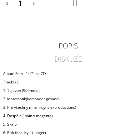
DO
J
KOŠÍKU
E
M
E
PAIN
-
POPIS
"CÍL?"
CD
DISKUZE
350
Kč
Album Pain - "cíl?" na CD
Tracklist:
1. Tojevon (909melo)
2. Matematik(komander ground)
3. Pro všechny mí zmrdy( slexproductions)
4. Dospělej( pain x magenta)
5. Skalp
6. Risk feat. Icy L (junger)