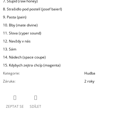
7. Stupid (raw honey)
8. Strašidlo pod postelí (josef baierl)
9. Pasta (pain)
10. Bby (mate divine)
11. Slova (cyper sound)
12. Navždy v nás
13. Sám
14. Nádech (space coupe)
15. Kdybych zejtra chcíp (magenta)
Kategorie
:
Hudba
Záruka
:
2 roky
ZEPTAT SE
SDÍLET