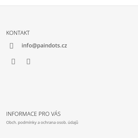
Z
Á
KONTAKT
P
A
info@paindots.cz
T
Í
Facebook
Instagram
INFORMACE PRO VÁS
Obch. podmínky a ochrana osob. údajů