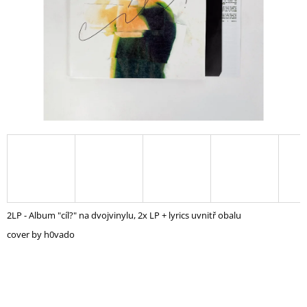
A
J
Í
T
?
HLEDAT
D
2LP - Album "cíl?" na dvojvinylu, 2x LP + lyrics uvnitř obalu
O
cover by h0vado
P
O
R
U
Č
U