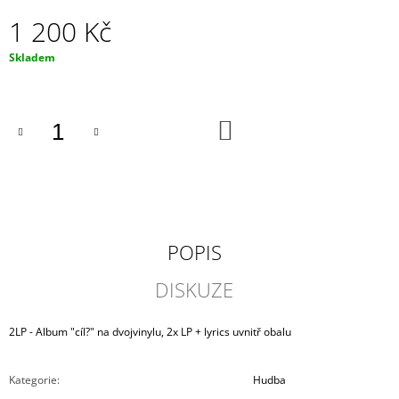
J
1 200 Kč
E
M
Měrná
Skladem
E
cena:
PAIN
-
DO
CÍL?
KOŠÍKU
-
HOODIE
1
500
Kč
POPIS
DISKUZE
2LP - Album "cíl?" na dvojvinylu, 2x LP + lyrics uvnitř obalu
Kategorie
:
Hudba