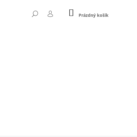
NÁKUPNÍ
HLEDAT
KOŠÍK
Prázdný košík
PŘIHLÁŠENÍ
Následující
IRT