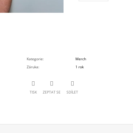
Kategorie
:
Merch
Záruka
:
1 rok
TISK
ZEPTAT SE
SDÍLET