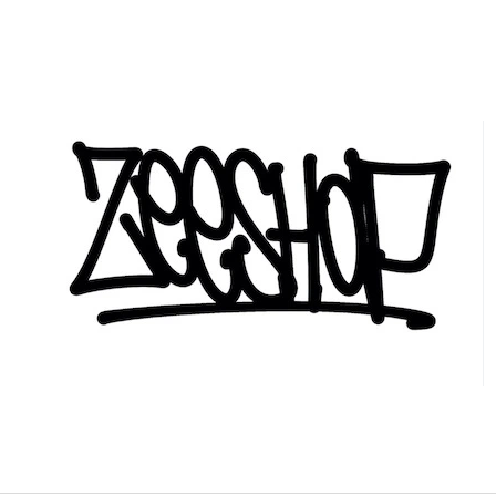
CO POTŘEBUJETE NAJÍT?
HLEDAT
DOPORUČUJEME
PAIN - CÍL? - HOODIE
PAIN - CÍL? T-SH